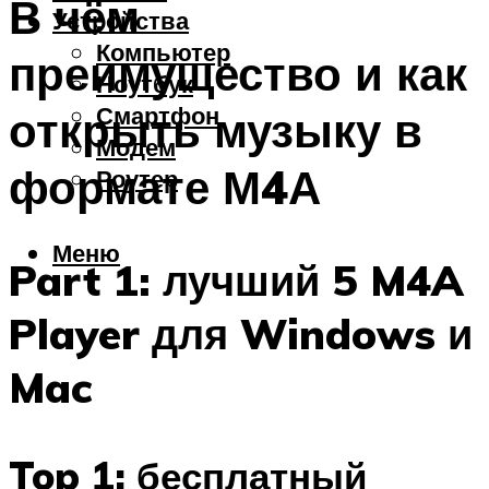
В чём
Устройства
Компьютер
преимущество и как
Ноутбук
Смартфон
открыть музыку в
Модем
формате М4А
Роутер
Меню
Part 1: лучший 5 M4A
Player для Windows и
Mac
Top 1: бесплатный