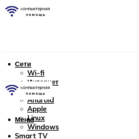
Сети
Wi-fi
Интернет
OC
Android
Apple
Linux
Меню
Windows
Smart TV