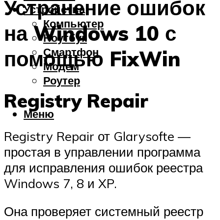
Устранение ошибок
Устройства
Компьютер
на Windows 10 с
Ноутбук
Смартфон
помощью FixWin
Модем
Роутер
Registry Repair
Меню
Registry Repair от Glarysofte —
простая в управлении программа
для исправления ошибок реестра
Windows 7, 8 и XP.
Она проверяет системный реестр