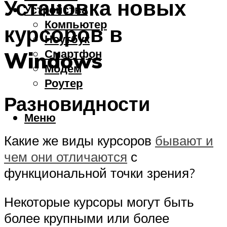
Установка новых
Устройства
Компьютер
курсоров в
Ноутбук
Смартфон
Windows
Модем
Роутер
Разновидности
Меню
Какие же виды курсоров
бывают и
чем они отличаются
с
функциональной точки зрения?
Некоторые курсоры могут быть
более крупными или более