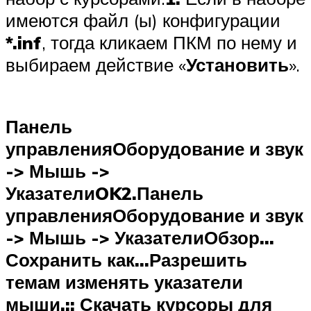
имеются файл (ы) конфигурации
*.inf
, тогда кликаем ПКМ по нему и
выбираем действие «
Установить
».
Панель
управленияОборудование и звук
-> Мышь ->
Указатели
OK
2.
Панель
управленияОборудование и звук
-> Мышь -> Указатели
Обзор…
Сохранить как…
Разрешить
темам изменять указатели
мыши
.:: Скачать курсоры для