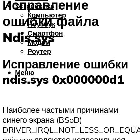
Исправление
Устройства
Компьютер
ошибки файла
Ноутбук
Смартфон
Ndis.sys
Модем
Роутер
Исправление ошибки
Меню
ndis.sys 0x000000d1
Наиболее частыми причинами
синего экрана (BSoD)
DRIVER_IRQL_NOT_LESS_OR_EQU
ndis.sys являются неправильная