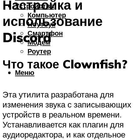
Настройка и
Устройства
Компьютер
использование
Ноутбук
Смартфон
Discord
Модем
Роутер
Что такое Clownfish?
Меню
Эта утилита разработана для
изменения звука с записывающих
устройств в реальном времени.
Устанавливается как плагин для
аудиоредактора, и как отдельное