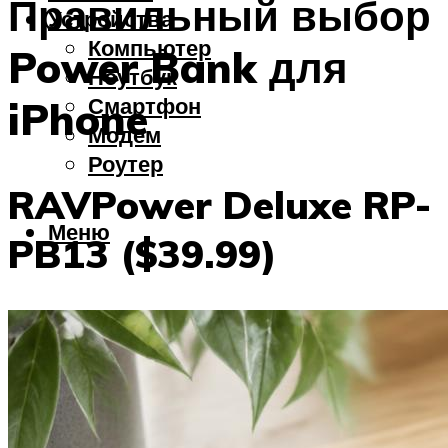
Правильный выбор
Устройства
Компьютер
Power Bank для
Ноутбук
Смартфон
iPhone
Модем
Роутер
RAVPower Deluxe RP-
Меню
PB13 ($39.99)