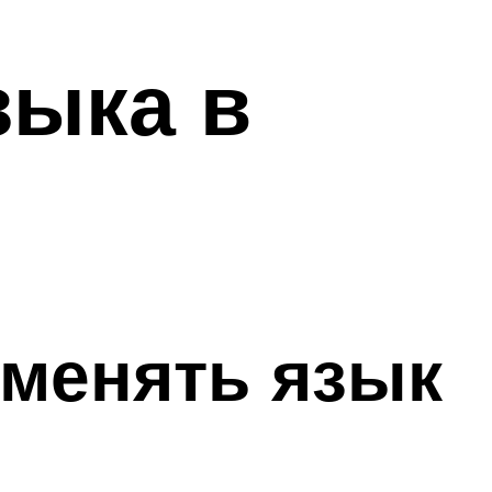
зыка в
оменять язык