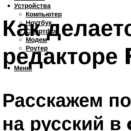
Устройства
Компьютер
Как делает
Ноутбук
Смартфон
Модем
редакторе 
Роутер
Меню
Расскажем по
на русский в 