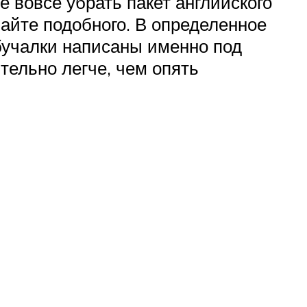
 вовсе убрать пакет английского
шайте подобного. В определенное
обучалки написаны именно под
тельно легче, чем опять