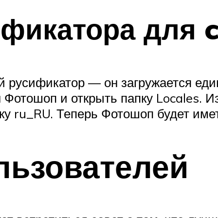
ификатора для 
й русификатор — он загружается ед
н Фотошоп и открыть папку Locales. 
пку ru_RU. Теперь Фотошоп будет им
льзователей