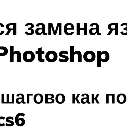
ся замена я
Photoshop
шагово как п
cs6