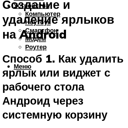
Создание и
Устройства
Компьютер
удаление ярлыков
Ноутбук
Смартфон
на Android
Модем
Роутер
Способ 1. Как удалить
Меню
ярлык или виджет с
рабочего стола
Андроид через
системную корзину