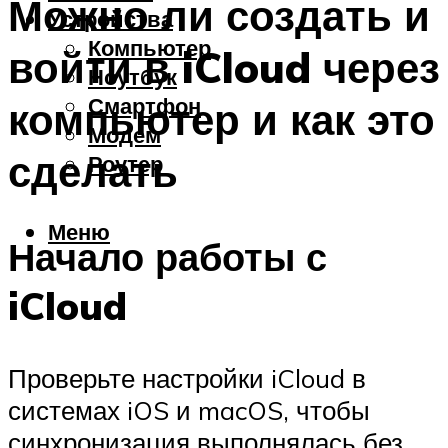
Можно ли создать и
Устройства
Компьютер
войти в iCloud через
Ноутбук
Смартфон
компьютер и как это
Модем
сделать
Роутер
Меню
Начало работы с
iCloud
Проверьте настройки iCloud в
системах iOS и macOS, чтобы
синхронизация выполнялась без