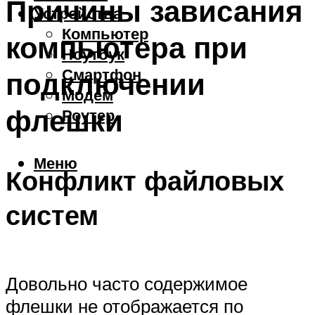
Причины зависания
Устройства
Компьютер
компьютера при
Ноутбук
Смартфон
подключении
Модем
флешки
Роутер
Меню
Конфликт файловых
систем
Довольно часто содержимое
флешки не отображается по