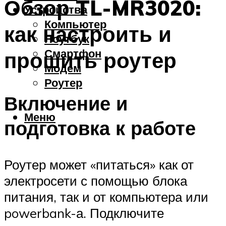
Обзор TL-MR3020:
Устройства
Компьютер
как настроить и
Ноутбук
Смартфон
прошить роутер
Модем
Роутер
Включение и
Меню
подготовка к работе
Роутер может «питаться» как от
электросети с помощью блока
питания, так и от компьютера или
powerbank-а. Подключите