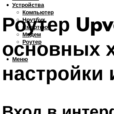
Устройства
Компьютер
Роутер Upv
Ноутбук
Смартфон
Модем
основных х
Роутер
Меню
настройки 
Вход в интер