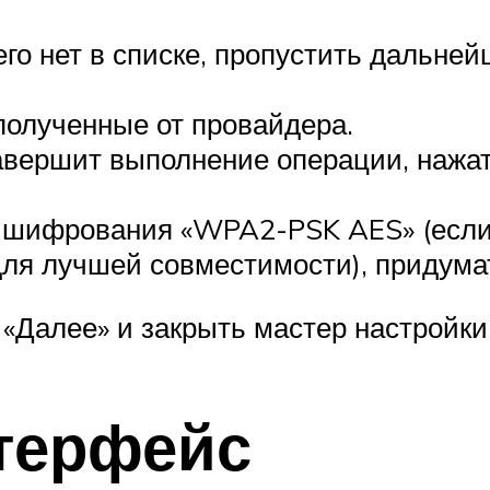
его нет в списке, пропустить дальне
 полученные от провайдера.
авершит выполнение операции, нажат
п шифрования «WPA2-PSK AES» (если
ля лучшей совместимости), придумат
«Далее» и закрыть мастер настройки 
терфейс