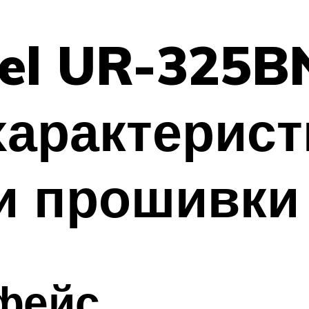
el UR-325B
арактерист
и прошивки
фейс