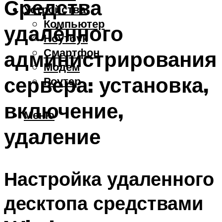
Средства
Устройства
Компьютер
удалённого
Ноутбук
Смартфон
администрирования
Модем
сервера: установка,
Роутер
включение,
Меню
удаление
Настройка удаленного
десктопа средствами