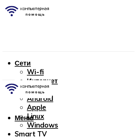
Сети
Wi-fi
Интернет
OC
Android
Apple
Linux
Меню
Windows
Smart TV