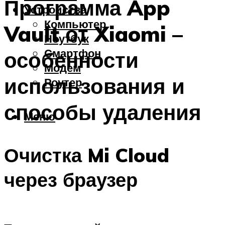
Программа App
Устройства
Компьютер
Vault от Xiaomi –
Ноутбук
Смартфон
особенности
Модем
использования и
Роутер
способы удаления
Меню
Очистка Mi Cloud
через браузер