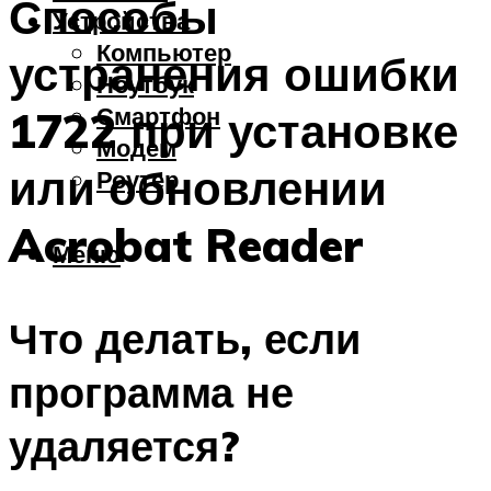
Способы
Устройства
Компьютер
устранения ошибки
Ноутбук
Смартфон
1722 при установке
Модем
или обновлении
Роутер
Acrobat Reader
Меню
Что делать, если
программа не
удаляется?