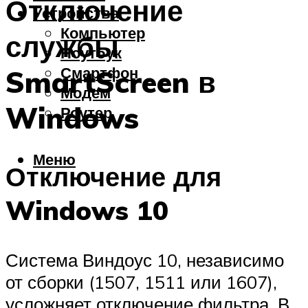
Отключение
Устройства
Компьютер
службы
Ноутбук
Смартфон
SmartScreen в
Модем
Windows
Роутер
Меню
Отключение для
Windows 10
Система Виндоус 10, независимо
от сборки (1507, 1511 или 1607),
усложняет отключение фильтра. В