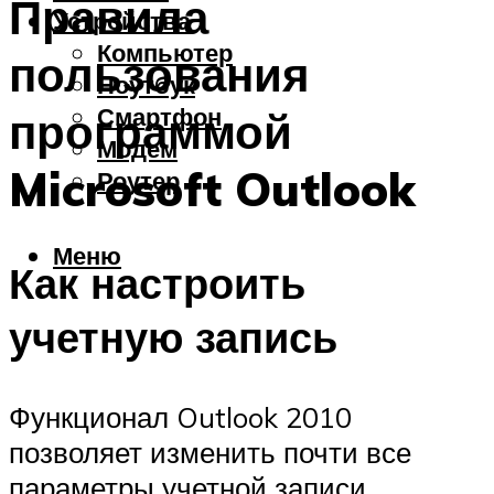
Правила
Устройства
Компьютер
пользования
Ноутбук
Смартфон
программой
Модем
Microsoft Outlook
Роутер
Меню
Как настроить
учетную запись
Функционал Outlook 2010
позволяет изменить почти все
параметры учетной записи.