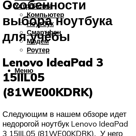
Особенности
Устройства
Компьютер
выбора ноутбука
Ноутбук
Смартфон
для учёбы
Модем
Роутер
Lenovo IdeaPad 3
Меню
15IIL05
(81WE00KDRK)
Следующим в нашем обзоре идет
недорогой ноутбук Lenovo IdeaPad
3 15IIL05 (81WE00KDRK). У него