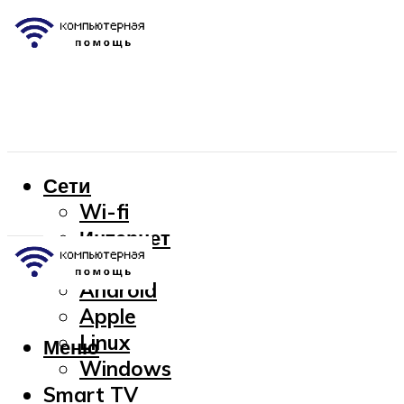
Сети
Wi-fi
Интернет
OC
Android
Apple
Linux
Меню
Windows
Smart TV