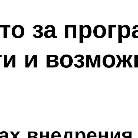
это за прогр
и и возмож
пах внедрения