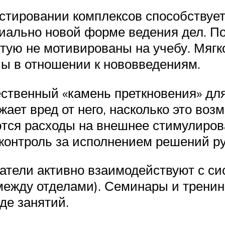
естировании комплексов способствуе
иально новой форме ведения дел. По
ую не мотивированы на учебу. Мягко
ы в отношении к нововведениям.
твенный «камень преткновения» дл
ает вред от него, насколько это воз
тся расходы на внешнее стимулиро
контроль за исполнением решений ру
атели активно взаимодействуют с сис
между отделами). Семинары и тренин
де занятий.