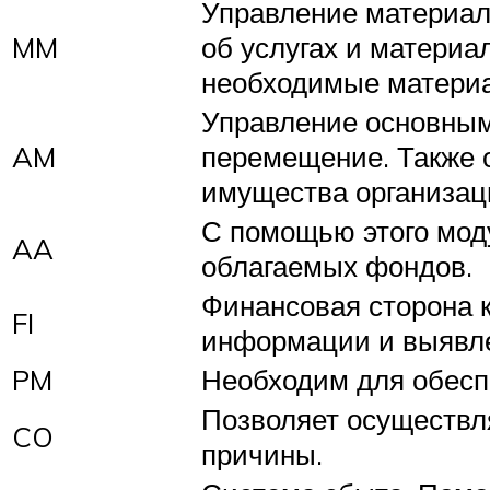
Управление материал
MM
об услугах и материа
необходимые матери
Управление основными
AM
перемещение. Также 
имущества организац
С помощью этого мод
AA
облагаемых фондов.
Финансовая сторона к
FI
информации и выявле
PM
Необходим для обесп
Позволяет осуществля
CO
причины.