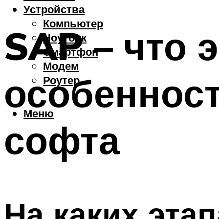
Устройства
Компьютер
SAP – что 
Ноутбук
Смартфон
Модем
особенност
Роутер
Меню
софта
На каких эта