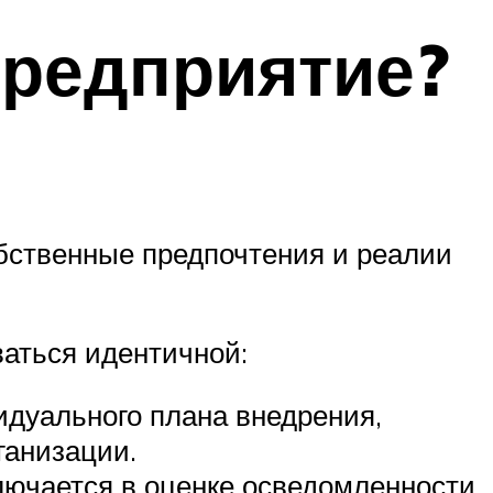
предприятие?
обственные предпочтения и реалии
ваться идентичной:
дуального плана внедрения,
ганизации.
лючается в оценке осведомленности