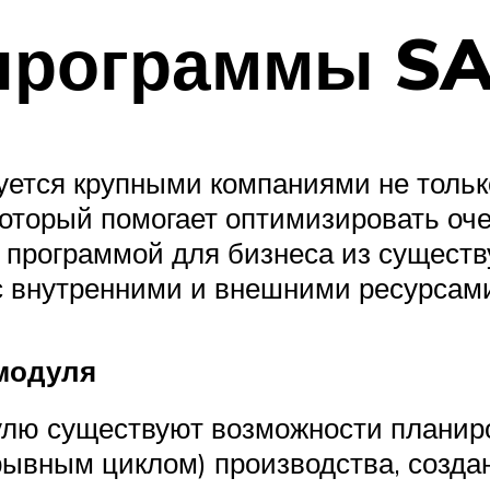
программы S
ется крупными компаниями не только 
оторый помогает оптимизировать оч
й программой для бизнеса из сущест
с внутренними и внешними ресурсам
модуля
улю существуют возможности планир
рывным циклом) производства, созда