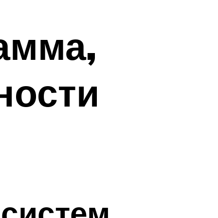
амма,
ности
 систем