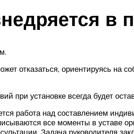
внедряется в 
м.
может отказаться, ориентируясь на с
вий при установке всегда будет оста
тся работа над составлением индиви
описываются все моменты в уставе ор
ультации. Задача руководителя зак