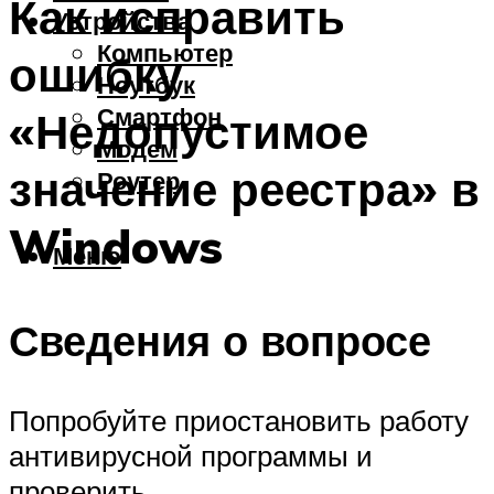
Как исправить
Устройства
Компьютер
ошибку
Ноутбук
Смартфон
«Недопустимое
Модем
значение реестра» в
Роутер
Windows
Меню
Сведения о вопросе
Попробуйте приостановить работу
антивирусной программы и
проверить.