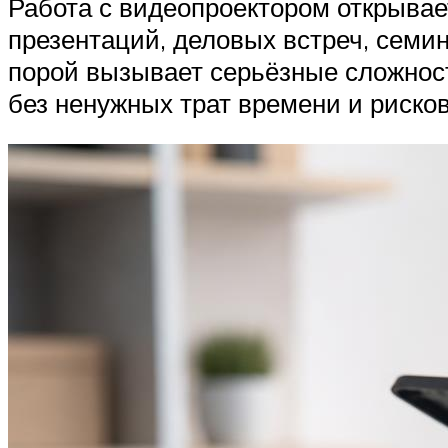
Работа с видеопроектором открывае
презентаций, деловых встреч, семи
порой вызывает серьёзные сложност
без ненужных трат времени и риско