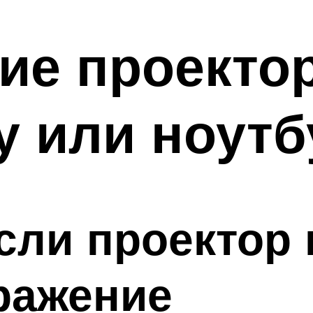
е проектор
 или ноутб
если проектор
ражение