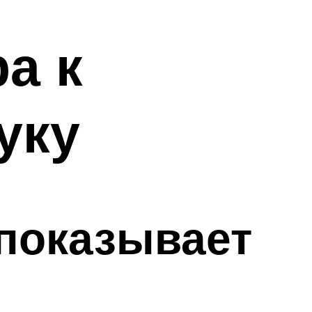
а к
уку
 показывает