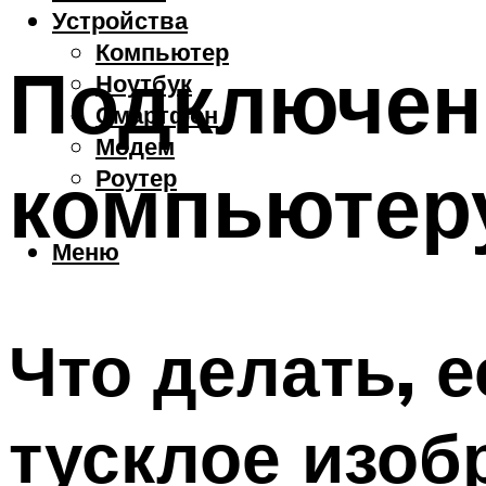
Устройства
Компьютер
Подключени
Ноутбук
Смартфон
Модем
компьютеру
Роутер
Меню
Что делать, 
тусклое изоб