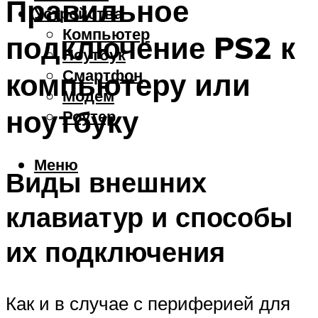
Правильное
Устройства
Компьютер
подключение PS2 к
Ноутбук
Смартфон
компьютеру или
Модем
ноутбуку
Роутер
Меню
Виды внешних
клавиатур и способы
их подключения
Как и в случае с периферией для