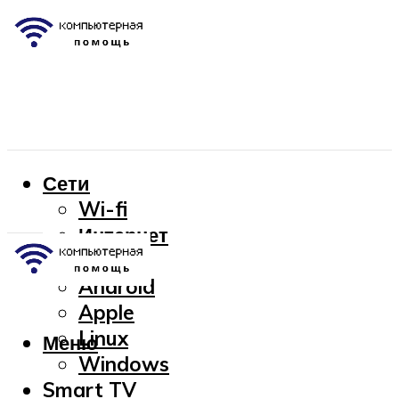
Сети
Wi-fi
Интернет
OC
Android
Apple
Linux
Меню
Windows
Smart TV