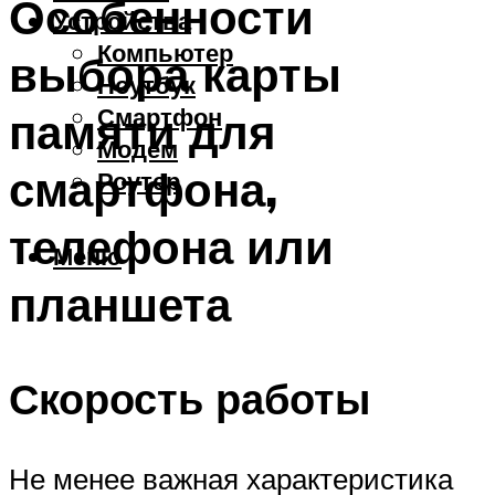
Особенности
Устройства
Компьютер
выбора карты
Ноутбук
Смартфон
памяти для
Модем
смартфона,
Роутер
телефона или
Меню
планшета
Скорость работы
Не менее важная характеристика