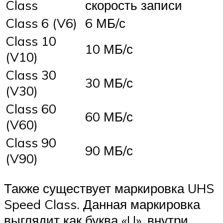
Class
скорость записи
Class 6 (V6)
6 МБ/с
Class 10
10 МБ/с
(V10)
Class 30
30 МБ/с
(V30)
Class 60
60 МБ/с
(V60)
Class 90
90 МБ/с
(V90)
Также существует маркировка UHS
Speed Class. Данная маркировка
выглядит как буква «U», внутри