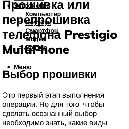
Прошивка или
Устройства
Компьютер
перепрошивка
Ноутбук
Смартфон
телефона Prestigio
Модем
MultiPhone
Роутер
Меню
Выбор прошивки
Это первый этап выполнения
операции. Но для того, чтобы
сделать осознанный выбор
необходимо знать, какие виды