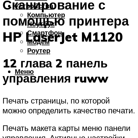
Сканирование с
Устройства
Компьютер
помощью принтера
Ноутбук
Смартфон
HP LaserJet M1120
Модем
Роутер
12 глава 2 панель
Меню
управления ruww
Печать страницы, по которой
можно определить качество печати.
Печать макета карты меню панели
управления. Активные настройки